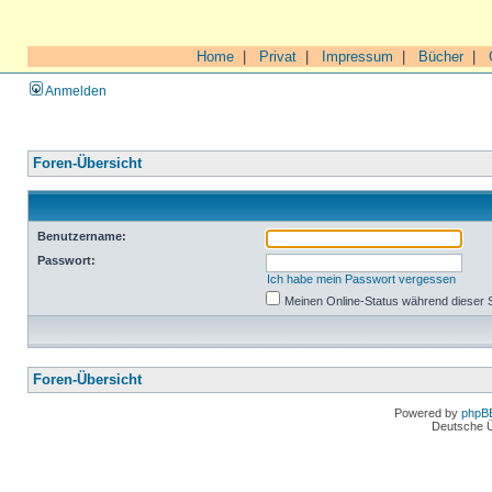
Home
|
Privat
|
Impressum
|
Bücher
|
Anmelden
Foren-Übersicht
Benutzername:
Passwort:
Ich habe mein Passwort vergessen
Meinen Online-Status während dieser 
Foren-Übersicht
Powered by
phpB
Deutsche 