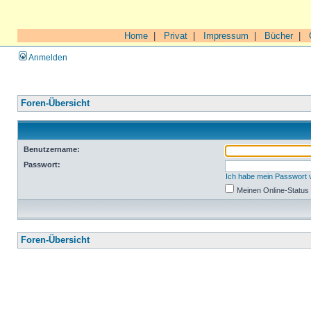
Home
|
Privat
|
Impressum
|
Bücher
|
Anmelden
Foren-Übersicht
Benutzername:
Passwort:
Ich habe mein Passwort
Meinen Online-Status
Foren-Übersicht