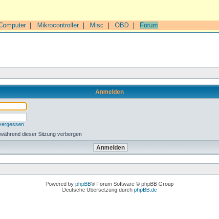
Computer
|
Mikrocontroller
|
Misc
|
OBD
|
Forum
Anmelden
 vergessen
 während dieser Sitzung verbergen
Powered by
phpBB
® Forum Software © phpBB Group
Deutsche Übersetzung durch
phpBB.de