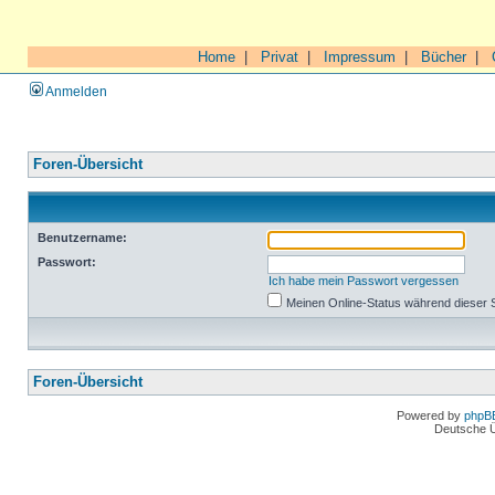
Home
|
Privat
|
Impressum
|
Bücher
|
Anmelden
Foren-Übersicht
Benutzername:
Passwort:
Ich habe mein Passwort vergessen
Meinen Online-Status während dieser 
Foren-Übersicht
Powered by
phpB
Deutsche 