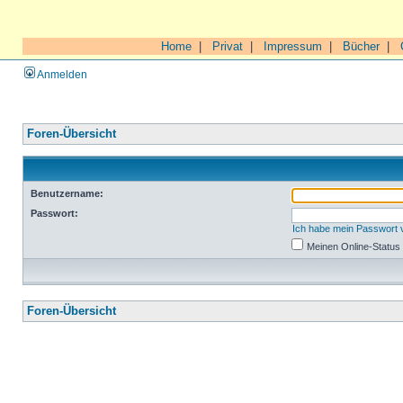
Home
|
Privat
|
Impressum
|
Bücher
|
Anmelden
Foren-Übersicht
Benutzername:
Passwort:
Ich habe mein Passwort
Meinen Online-Status
Foren-Übersicht