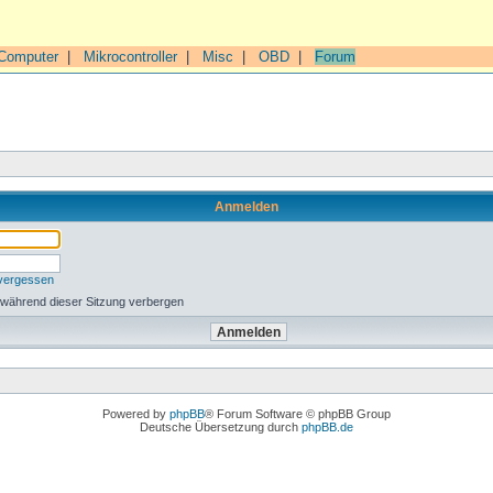
Computer
|
Mikrocontroller
|
Misc
|
OBD
|
Forum
Anmelden
 vergessen
 während dieser Sitzung verbergen
Powered by
phpBB
® Forum Software © phpBB Group
Deutsche Übersetzung durch
phpBB.de