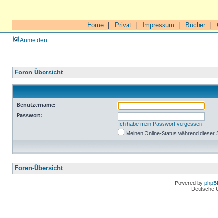
Home
|
Privat
|
Impressum
|
Bücher
|
Anmelden
Foren-Übersicht
Benutzername:
Passwort:
Ich habe mein Passwort vergessen
Meinen Online-Status während dieser 
Foren-Übersicht
Powered by
phpB
Deutsche 