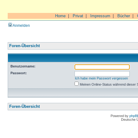
Home
|
Privat
|
Impressum
|
Bücher
|
Anmelden
Foren-Übersicht
Benutzername:
Passwort:
Ich habe mein Passwort vergessen
Meinen Online-Status während dieser 
Foren-Übersicht
Powered by
phpB
Deutsche 