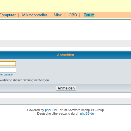
Computer
|
Mikrocontroller
|
Misc
|
OBD
|
Forum
Anmelden
 vergessen
 während dieser Sitzung verbergen
Powered by
phpBB
® Forum Software © phpBB Group
Deutsche Übersetzung durch
phpBB.de