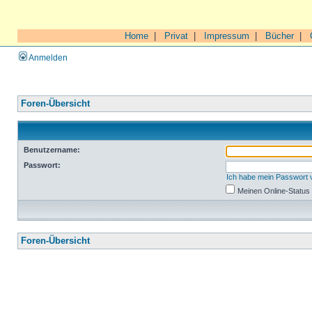
Home
|
Privat
|
Impressum
|
Bücher
|
Anmelden
Foren-Übersicht
Benutzername:
Passwort:
Ich habe mein Passwort
Meinen Online-Status
Foren-Übersicht