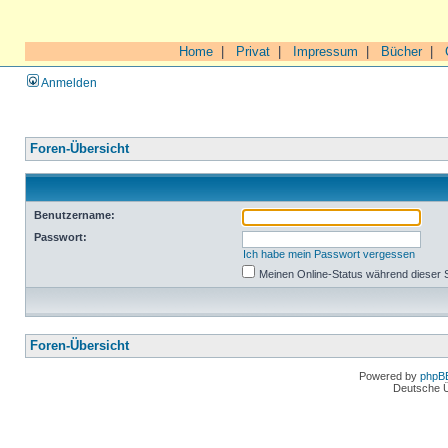
Home
|
Privat
|
Impressum
|
Bücher
|
Anmelden
Foren-Übersicht
Benutzername:
Passwort:
Ich habe mein Passwort vergessen
Meinen Online-Status während dieser 
Foren-Übersicht
Powered by
phpB
Deutsche 