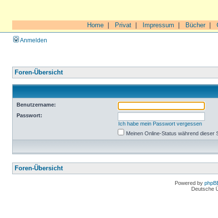
Home
|
Privat
|
Impressum
|
Bücher
|
Anmelden
Foren-Übersicht
Benutzername:
Passwort:
Ich habe mein Passwort vergessen
Meinen Online-Status während dieser 
Foren-Übersicht
Powered by
phpB
Deutsche 