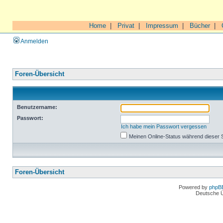
Home
|
Privat
|
Impressum
|
Bücher
|
Anmelden
Foren-Übersicht
Benutzername:
Passwort:
Ich habe mein Passwort vergessen
Meinen Online-Status während dieser 
Foren-Übersicht
Powered by
phpB
Deutsche 