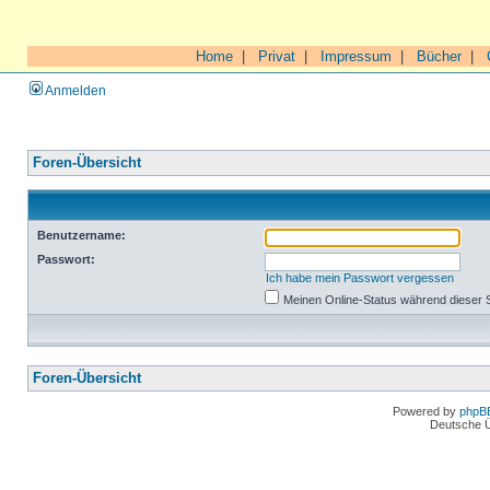
Home
|
Privat
|
Impressum
|
Bücher
|
Anmelden
Foren-Übersicht
Benutzername:
Passwort:
Ich habe mein Passwort vergessen
Meinen Online-Status während dieser 
Foren-Übersicht
Powered by
phpB
Deutsche 