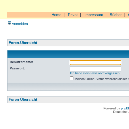
Home
|
Privat
|
Impressum
|
Bücher
|
Anmelden
Foren-Übersicht
Benutzername:
Passwort:
Ich habe mein Passwort vergessen
Meinen Online-Status während dieser 
Foren-Übersicht
Powered by
phpB
Deutsche 