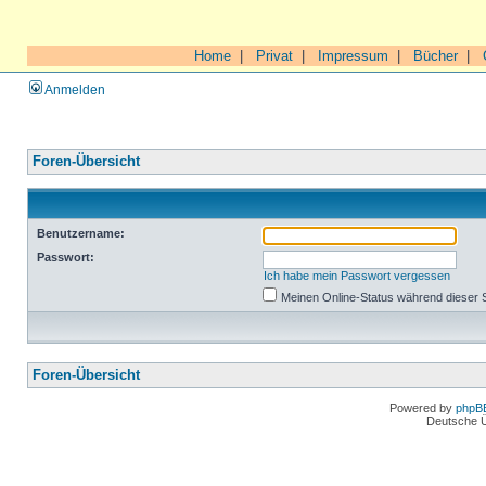
Home
|
Privat
|
Impressum
|
Bücher
|
Anmelden
Foren-Übersicht
Benutzername:
Passwort:
Ich habe mein Passwort vergessen
Meinen Online-Status während dieser 
Foren-Übersicht
Powered by
phpB
Deutsche 