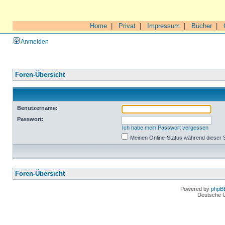
Home
|
Privat
|
Impressum
|
Bücher
|
Anmelden
Foren-Übersicht
Benutzername:
Passwort:
Ich habe mein Passwort vergessen
Meinen Online-Status während dieser 
Foren-Übersicht
Powered by
phpB
Deutsche 