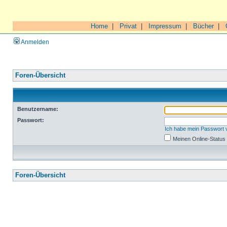
Home
|
Privat
|
Impressum
|
Bücher
|
Anmelden
Foren-Übersicht
Benutzername:
Passwort:
Ich habe mein Passwort
Meinen Online-Status
Foren-Übersicht