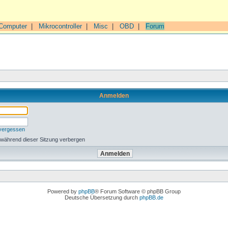
Computer
|
Mikrocontroller
|
Misc
|
OBD
|
Forum
Anmelden
 vergessen
 während dieser Sitzung verbergen
Powered by
phpBB
® Forum Software © phpBB Group
Deutsche Übersetzung durch
phpBB.de