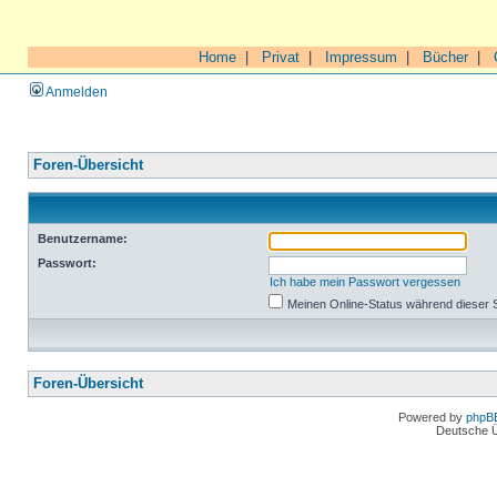
Home
|
Privat
|
Impressum
|
Bücher
|
Anmelden
Foren-Übersicht
Benutzername:
Passwort:
Ich habe mein Passwort vergessen
Meinen Online-Status während dieser 
Foren-Übersicht
Powered by
phpB
Deutsche 