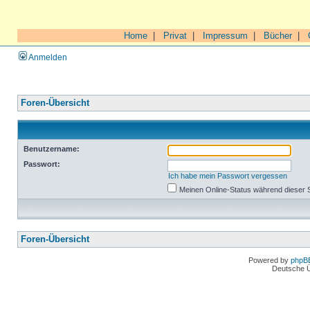
Home
|
Privat
|
Impressum
|
Bücher
|
Anmelden
Foren-Übersicht
Benutzername:
Passwort:
Ich habe mein Passwort vergessen
Meinen Online-Status während dieser 
Foren-Übersicht
Powered by
phpB
Deutsche 