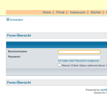
Home
|
Privat
|
Impressum
|
Bücher
|
Anmelden
Foren-Übersicht
Benutzername:
Passwort:
Ich habe mein Passwort vergessen
Meinen Online-Status während dieser 
Foren-Übersicht
Powered by
phpB
Deutsche 