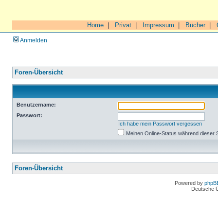
Home
|
Privat
|
Impressum
|
Bücher
|
Anmelden
Foren-Übersicht
Benutzername:
Passwort:
Ich habe mein Passwort vergessen
Meinen Online-Status während dieser 
Foren-Übersicht
Powered by
phpB
Deutsche 