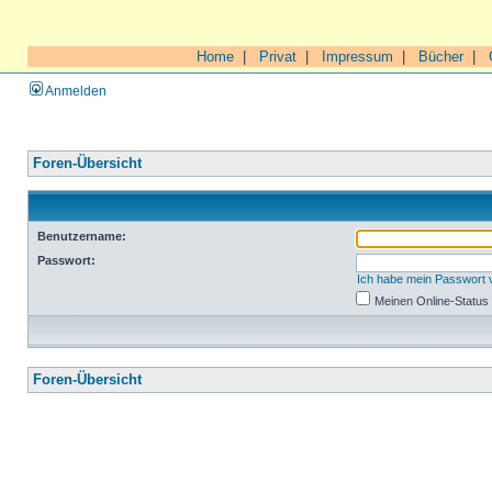
Home
|
Privat
|
Impressum
|
Bücher
|
Anmelden
Foren-Übersicht
Benutzername:
Passwort:
Ich habe mein Passwort
Meinen Online-Status
Foren-Übersicht