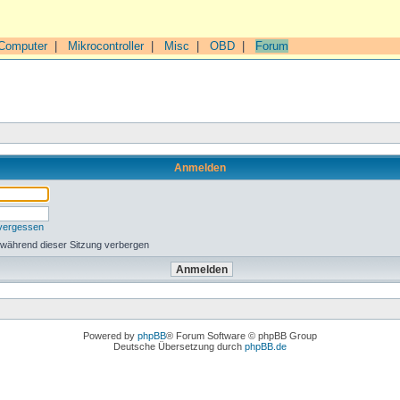
Computer
|
Mikrocontroller
|
Misc
|
OBD
|
Forum
Anmelden
 vergessen
 während dieser Sitzung verbergen
Powered by
phpBB
® Forum Software © phpBB Group
Deutsche Übersetzung durch
phpBB.de