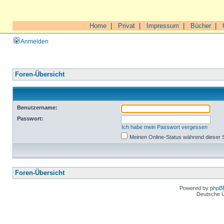
Home
|
Privat
|
Impressum
|
Bücher
|
Anmelden
Foren-Übersicht
Benutzername:
Passwort:
Ich habe mein Passwort vergessen
Meinen Online-Status während dieser 
Foren-Übersicht
Powered by
phpB
Deutsche 