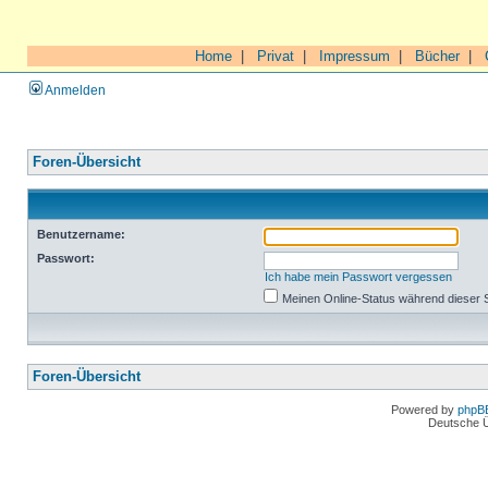
Home
|
Privat
|
Impressum
|
Bücher
|
Anmelden
Foren-Übersicht
Benutzername:
Passwort:
Ich habe mein Passwort vergessen
Meinen Online-Status während dieser 
Foren-Übersicht
Powered by
phpB
Deutsche 