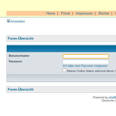
Home
|
Privat
|
Impressum
|
Bücher
|
Anmelden
Foren-Übersicht
Benutzername:
Passwort:
Ich habe mein Passwort vergessen
Meinen Online-Status während dieser 
Foren-Übersicht
Powered by
phpB
Deutsche 