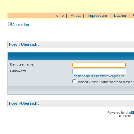
Home
|
Privat
|
Impressum
|
Bücher
|
Anmelden
Foren-Übersicht
Benutzername:
Passwort:
Ich habe mein Passwort vergessen
Meinen Online-Status während dieser 
Foren-Übersicht
Powered by
phpB
Deutsche 