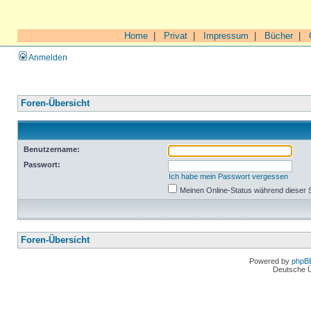
Home
|
Privat
|
Impressum
|
Bücher
|
Anmelden
Foren-Übersicht
Benutzername:
Passwort:
Ich habe mein Passwort vergessen
Meinen Online-Status während dieser 
Foren-Übersicht
Powered by
phpB
Deutsche 