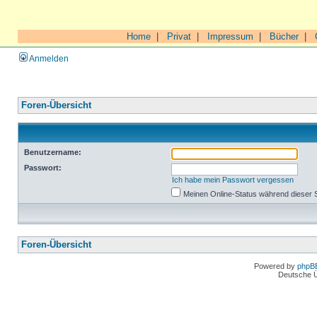
Home
|
Privat
|
Impressum
|
Bücher
|
Anmelden
Foren-Übersicht
Benutzername:
Passwort:
Ich habe mein Passwort vergessen
Meinen Online-Status während dieser 
Foren-Übersicht
Powered by
phpB
Deutsche 