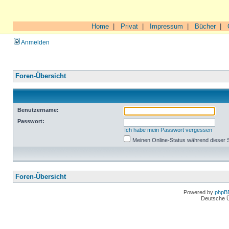
Home
|
Privat
|
Impressum
|
Bücher
|
Anmelden
Foren-Übersicht
Benutzername:
Passwort:
Ich habe mein Passwort vergessen
Meinen Online-Status während dieser 
Foren-Übersicht
Powered by
phpB
Deutsche 