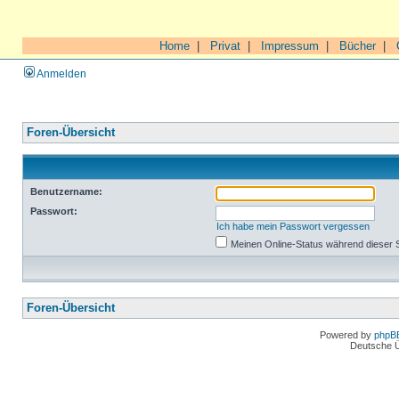
Home
|
Privat
|
Impressum
|
Bücher
|
Anmelden
Foren-Übersicht
Benutzername:
Passwort:
Ich habe mein Passwort vergessen
Meinen Online-Status während dieser 
Foren-Übersicht
Powered by
phpB
Deutsche 