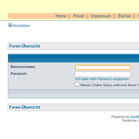
Home
|
Privat
|
Impressum
|
Bücher
|
Anmelden
Foren-Übersicht
Benutzername:
Passwort:
Ich habe mein Passwort vergessen
Meinen Online-Status während dieser 
Foren-Übersicht
Powered by
phpB
Deutsche 