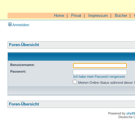
Home
|
Privat
|
Impressum
|
Bücher
|
Anmelden
Foren-Übersicht
Benutzername:
Passwort:
Ich habe mein Passwort vergessen
Meinen Online-Status während dieser 
Foren-Übersicht
Powered by
phpB
Deutsche 