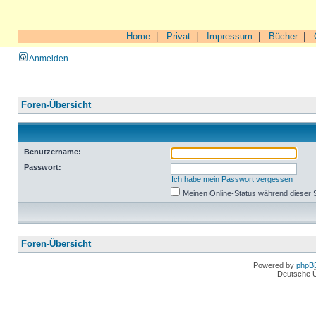
Home
|
Privat
|
Impressum
|
Bücher
|
Anmelden
Foren-Übersicht
Benutzername:
Passwort:
Ich habe mein Passwort vergessen
Meinen Online-Status während dieser 
Foren-Übersicht
Powered by
phpB
Deutsche 