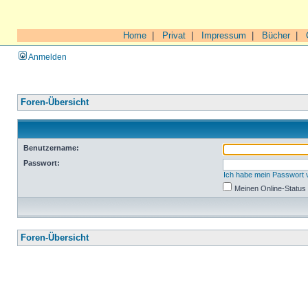
Home
|
Privat
|
Impressum
|
Bücher
|
Anmelden
Foren-Übersicht
Benutzername:
Passwort:
Ich habe mein Passwort
Meinen Online-Status
Foren-Übersicht