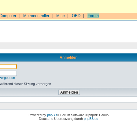
Computer
|
Mikrocontroller
|
Misc
|
OBD
|
Forum
Anmelden
 vergessen
 während dieser Sitzung verbergen
Powered by
phpBB
® Forum Software © phpBB Group
Deutsche Übersetzung durch
phpBB.de