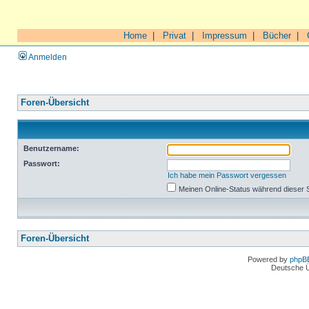
Home
|
Privat
|
Impressum
|
Bücher
|
Anmelden
Foren-Übersicht
Benutzername:
Passwort:
Ich habe mein Passwort vergessen
Meinen Online-Status während dieser 
Foren-Übersicht
Powered by
phpB
Deutsche 