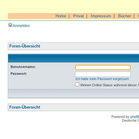
Home
|
Privat
|
Impressum
|
Bücher
|
Anmelden
Foren-Übersicht
Benutzername:
Passwort:
Ich habe mein Passwort vergessen
Meinen Online-Status während dieser 
Foren-Übersicht
Powered by
phpB
Deutsche 