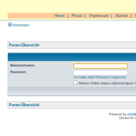
Home
|
Privat
|
Impressum
|
Bücher
|
Anmelden
Foren-Übersicht
Benutzername:
Passwort:
Ich habe mein Passwort vergessen
Meinen Online-Status während dieser 
Foren-Übersicht
Powered by
phpB
Deutsche 