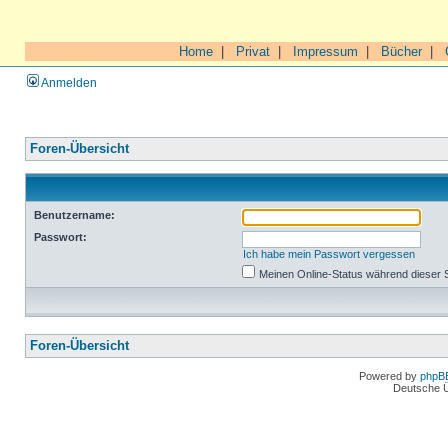
Home
|
Privat
|
Impressum
|
Bücher
|
Anmelden
Foren-Übersicht
Benutzername:
Passwort:
Ich habe mein Passwort vergessen
Meinen Online-Status während dieser 
Foren-Übersicht
Powered by
phpB
Deutsche 