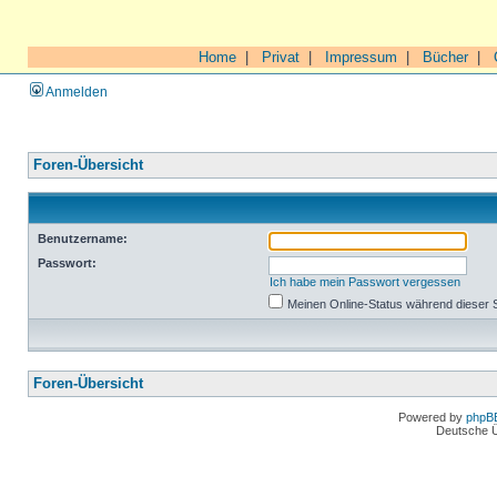
Home
|
Privat
|
Impressum
|
Bücher
|
Anmelden
Foren-Übersicht
Benutzername:
Passwort:
Ich habe mein Passwort vergessen
Meinen Online-Status während dieser 
Foren-Übersicht
Powered by
phpB
Deutsche 