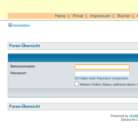
Home
|
Privat
|
Impressum
|
Bücher
|
Anmelden
Foren-Übersicht
Benutzername:
Passwort:
Ich habe mein Passwort vergessen
Meinen Online-Status während dieser 
Foren-Übersicht
Powered by
phpB
Deutsche 