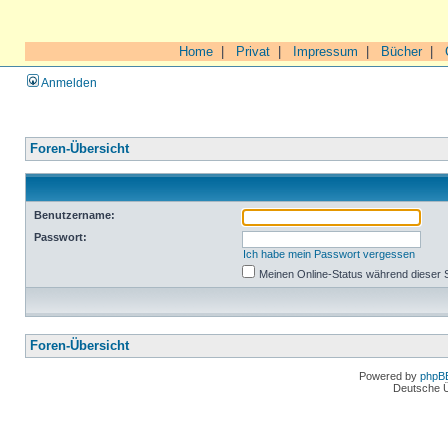
Home
|
Privat
|
Impressum
|
Bücher
|
Anmelden
Foren-Übersicht
Benutzername:
Passwort:
Ich habe mein Passwort vergessen
Meinen Online-Status während dieser 
Foren-Übersicht
Powered by
phpB
Deutsche 