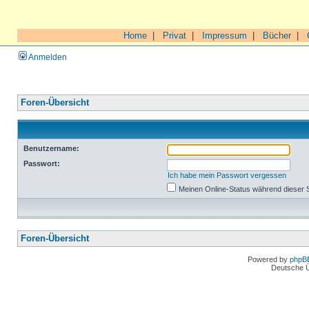
Home
|
Privat
|
Impressum
|
Bücher
|
Anmelden
Foren-Übersicht
Benutzername:
Passwort:
Ich habe mein Passwort vergessen
Meinen Online-Status während dieser 
Foren-Übersicht
Powered by
phpB
Deutsche 