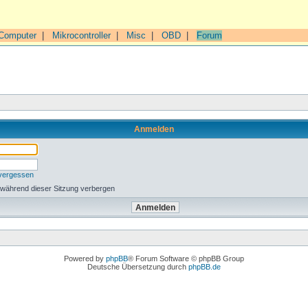
Computer
|
Mikrocontroller
|
Misc
|
OBD
|
Forum
Anmelden
 vergessen
 während dieser Sitzung verbergen
Powered by
phpBB
® Forum Software © phpBB Group
Deutsche Übersetzung durch
phpBB.de