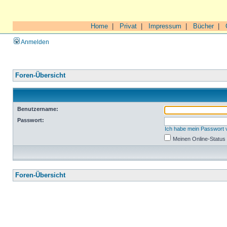
Home
|
Privat
|
Impressum
|
Bücher
|
Anmelden
Foren-Übersicht
Benutzername:
Passwort:
Ich habe mein Passwort
Meinen Online-Status
Foren-Übersicht