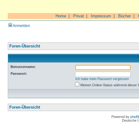
Home
|
Privat
|
Impressum
|
Bücher
|
Anmelden
Foren-Übersicht
Benutzername:
Passwort:
Ich habe mein Passwort vergessen
Meinen Online-Status während dieser 
Foren-Übersicht
Powered by
phpB
Deutsche 