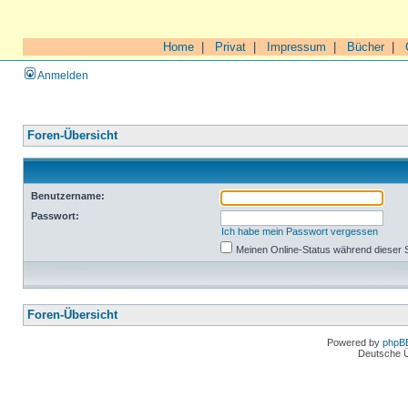
Home
|
Privat
|
Impressum
|
Bücher
|
Anmelden
Foren-Übersicht
Benutzername:
Passwort:
Ich habe mein Passwort vergessen
Meinen Online-Status während dieser 
Foren-Übersicht
Powered by
phpB
Deutsche 