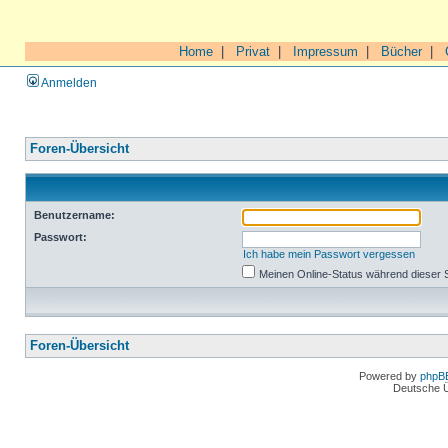
Home
|
Privat
|
Impressum
|
Bücher
|
Anmelden
Foren-Übersicht
Benutzername:
Passwort:
Ich habe mein Passwort vergessen
Meinen Online-Status während dieser 
Foren-Übersicht
Powered by
phpB
Deutsche 