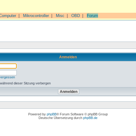
Computer
|
Mikrocontroller
|
Misc
|
OBD
|
Forum
Anmelden
 vergessen
 während dieser Sitzung verbergen
Powered by
phpBB
® Forum Software © phpBB Group
Deutsche Übersetzung durch
phpBB.de