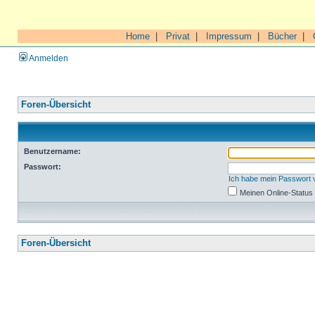
Home
|
Privat
|
Impressum
|
Bücher
|
Anmelden
Foren-Übersicht
Benutzername:
Passwort:
Ich habe mein Passwort
Meinen Online-Status
Foren-Übersicht