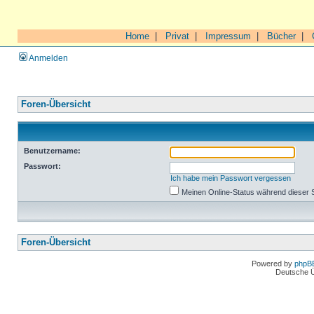
Home
|
Privat
|
Impressum
|
Bücher
|
Anmelden
Foren-Übersicht
Benutzername:
Passwort:
Ich habe mein Passwort vergessen
Meinen Online-Status während dieser 
Foren-Übersicht
Powered by
phpB
Deutsche 