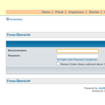
Home
|
Privat
|
Impressum
|
Bücher
|
Anmelden
Foren-Übersicht
Benutzername:
Passwort:
Ich habe mein Passwort vergessen
Meinen Online-Status während dieser 
Foren-Übersicht
Powered by
phpB
Deutsche 