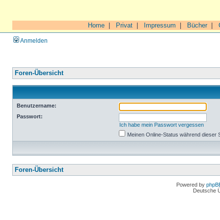
Home
|
Privat
|
Impressum
|
Bücher
|
Anmelden
Foren-Übersicht
Benutzername:
Passwort:
Ich habe mein Passwort vergessen
Meinen Online-Status während dieser 
Foren-Übersicht
Powered by
phpB
Deutsche 