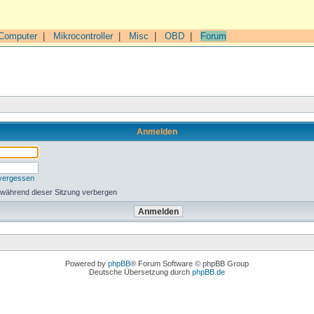
Computer
|
Mikrocontroller
|
Misc
|
OBD
|
Forum
Anmelden
 vergessen
 während dieser Sitzung verbergen
Powered by
phpBB
® Forum Software © phpBB Group
Deutsche Übersetzung durch
phpBB.de