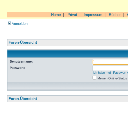
Home
|
Privat
|
Impressum
|
Bücher
|
Anmelden
Foren-Übersicht
Benutzername:
Passwort:
Ich habe mein Passwort
Meinen Online-Status
Foren-Übersicht