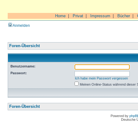
Home
|
Privat
|
Impressum
|
Bücher
|
Anmelden
Foren-Übersicht
Benutzername:
Passwort:
Ich habe mein Passwort vergessen
Meinen Online-Status während dieser 
Foren-Übersicht
Powered by
phpB
Deutsche 